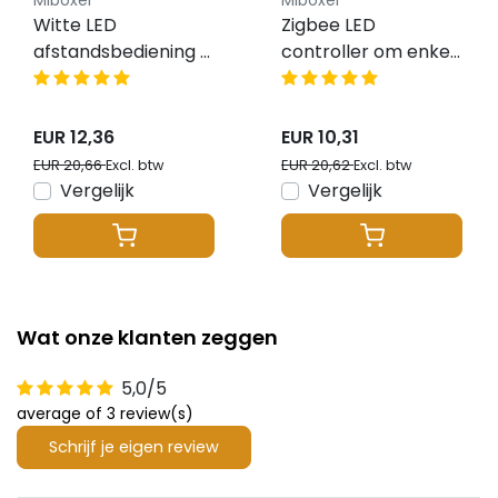
Miboxer
Miboxer
Witte LED
Zigbee LED
afstandsbediening -
controller om enkel
8 zones - Miboxer
kleurige LED strips te
FUT089
bedienen – FUT036Z
Miboxer
EUR 12,36
EUR 10,31
EUR 20,66
EUR 20,62
Excl. btw
Excl. btw
Vergelijk
Vergelijk
Wat onze klanten zeggen
5,0/5
average of 3 review(s)
Schrijf je eigen review