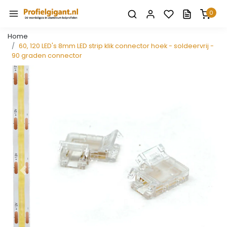
0
Home
60, 120 LED's 8mm LED strip klik connector hoek - soldeervrij -
90 graden connector
Vorige
Volge