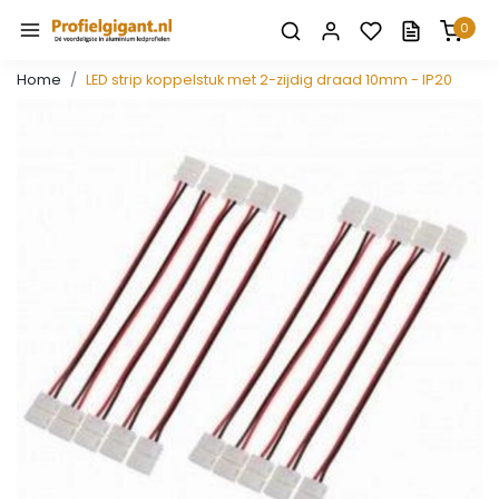
0
Home
LED strip koppelstuk met 2-zijdig draad 10mm - IP20
Vorige
Volge