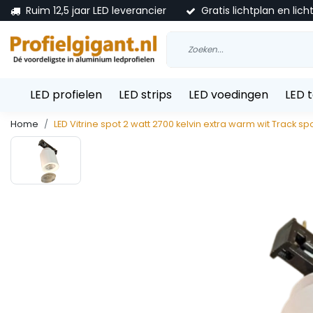
Ruim 12,5 jaar LED leverancier
Gratis lichtplan en lich
LED profielen
LED strips
LED voedingen
LED 
Home
LED Vitrine spot 2 watt 2700 kelvin extra warm wit Track s