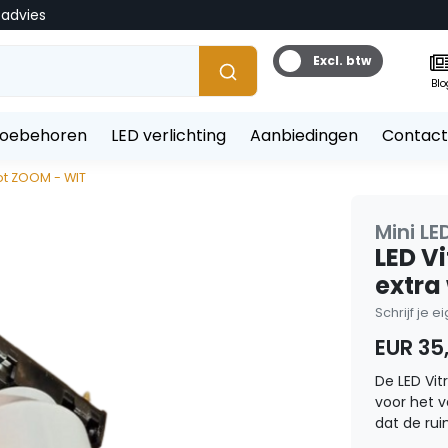
tadvies
Excl. btw
Blo
toebehoren
LED verlichting
Aanbiedingen
Contact
pot ZOOM - WIT
Mini LE
LED Vi
extra
Schrijf je 
EUR 35
De LED Vitr
voor het v
dat de rui