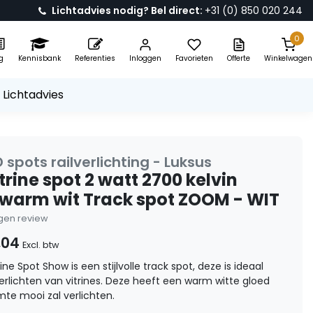
Lichtadvies nodig? Bel direct:
+31 (0) 850 020 244
0
g
Kennisbank
Referenties
Inloggen
Favorieten
Offerte
Winkelwagen
 Lichtadvies
D spots railverlichting - Luksus
trine spot 2 watt 2700 kelvin
 warm wit Track spot ZOOM - WIT
eigen review
,04
Excl. btw
ine Spot Show is een stijlvolle track spot, deze is ideaal
erlichten van vitrines. Deze heeft een warm witte gloed
mte mooi zal verlichten.