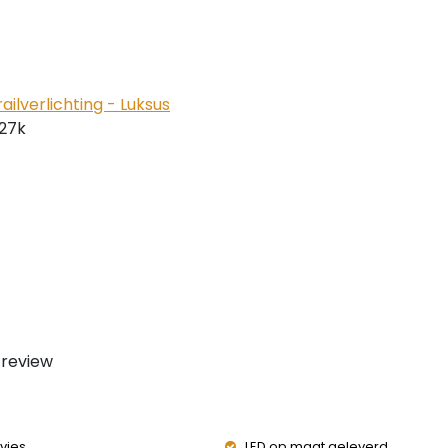
railverlichting - Luksus
27k
 review
vies
LED op maat geleverd