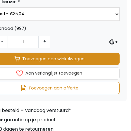
 keuze:
*
orraad (997)
-
+
Toevoegen aan winkelwagen
Aan verlanglijst toevoegen
Toevoegen aan offerte
besteld = vandaag verstuurd*
ar
garantie op je product
0 dagen te retourneren