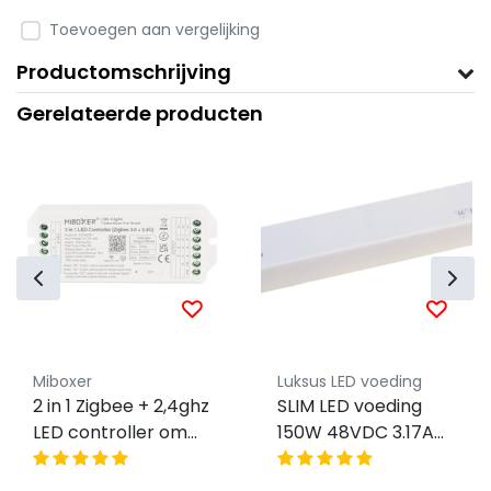
Toevoegen aan vergelijking
Productomschrijving
Gerelateerde producten
Miboxer
Luksus LED voeding
2 in 1 Zigbee + 2,4ghz
SLIM LED voeding
LED controller om
150W 48VDC 3.17A
enkel kleurige / dual
CV – FTPC150V48-
white LED strips te
S2