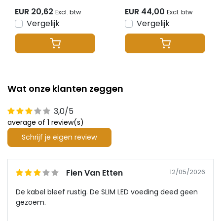
bedienen - PZ2
EUR 20,62
EUR 44,00
Excl. btw
Excl. btw
12V/24V/48V
Vergelijk
Vergelijk
Wat onze klanten zeggen
3,0/5
average of 1 review(s)
Schrijf je eigen review
Fien Van Etten
12/05/2026
De kabel bleef rustig. De SLIM LED voeding deed geen
gezoem.