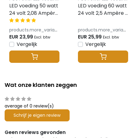
LED voeding 50 watt
LED voeding 60 watt
24 volt 2,08 Ampère
24 volt 2,5 Ampère –
– IP67 waterdicht –
IP67 waterdicht –
MCHQ50V24-GE
MCHQ60V24-GE
products.more_variants_available
products.more_variants_available
EUR 23,99
EUR 25,99
Excl. btw
Excl. btw
Vergelijk
Vergelijk
Wat onze klanten zeggen
average of 0 review(s)
Schrijf je eigen review
Geen reviews gevonden