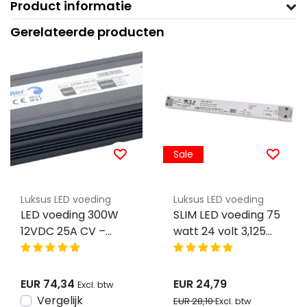
Product informatie
Gerelateerde producten
Sale
Luksus LED voeding
Luksus LED voeding
LED voeding 300W
SLIM LED voeding 75
12VDC 25A CV –
watt 24 volt 3,125
Waterdicht IP67 –
Ampère – IP20 –
ADWS-300-12
compact - GTPC-
75-24-S
EUR 74,34
EUR 24,79
Excl. btw
Vergelijk
EUR 28,10
Excl. btw