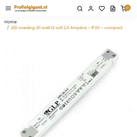
0
Home
LED voeding 30 watt 12 volt 2,5 Ampère – IP20 – compact
Vorige
Volge