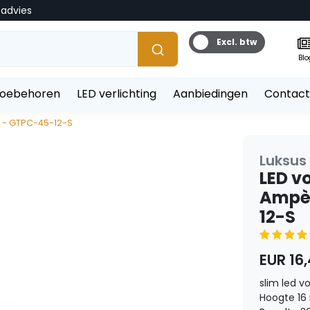
tadvies
Excl. btw
Blo
toebehoren
LED verlichting
Aanbiedingen
Contact
t - GTPC-45-12-S
Luksus
LED vo
Ampèr
12-S
EUR 16
slim led 
Hoogte 1