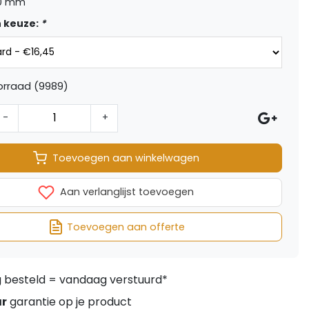
30 mm
 keuze:
*
orraad (9989)
-
+
Toevoegen aan winkelwagen
Aan verlanglijst toevoegen
Toevoegen aan offerte
besteld = vandaag verstuurd*
ar
garantie op je product