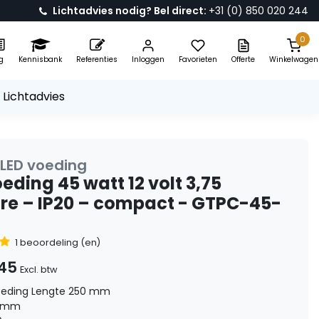
Lichtadvies nodig? Bel direct:
+31 (0) 850 020 244
0
g
Kennisbank
Referenties
Inloggen
Favorieten
Offerte
Winkelwagen
 Lichtadvies
 LED voeding
eding 45 watt 12 volt 3,75
e – IP20 – compact - GTPC-45-
1 beoordeling (en)
,45
Excl. btw
voeding Lengte 250 mm
6 mm