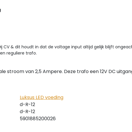
g
j CV & dit houdt in dat de voltage input altijd gelijk blijft o
en reguliere trafo.
e stroom van 2,5 Ampere. Deze trafo een 12V DC uitgang
Luksus LED voeding
d-R-12
d-R-12
5901885200026