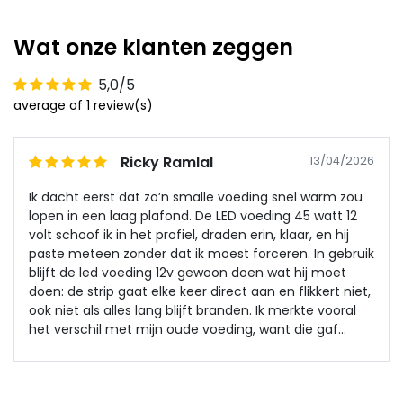
Wat onze klanten zeggen
5,0/5
average of 1 review(s)
Ricky Ramlal
13/04/2026
Ik dacht eerst dat zo’n smalle voeding snel warm zou
lopen in een laag plafond. De LED voeding 45 watt 12
volt schoof ik in het profiel, draden erin, klaar, en hij
paste meteen zonder dat ik moest forceren. In gebruik
blijft de led voeding 12v gewoon doen wat hij moet
doen: de strip gaat elke keer direct aan en flikkert niet,
ook niet als alles lang blijft branden. Ik merkte vooral
het verschil met mijn oude voeding, want die gaf
soms zwakke stukken licht, en deze houdt het licht
overal gelijk. Tot nu toe geen uitval, geen rare piep, en
hij voelt ook niet alsof hij het zwaar heeft.