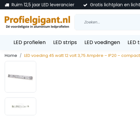
Ruim 12,5 jaar LED leverancier
Gratis lichtplan en lich
LED profielen
LED strips
LED voedingen
LED 
Home
LED voeding 45 watt 12 volt 3,75 Ampère – IP20 – compac