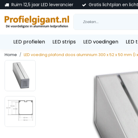
Ruim 12,5 jaar LED leverancier
Gratis lichtplan en lich
LED profielen
LED strips
LED voedingen
LED 
Home
LED voeding plafond doos aluminium 300 x 52 x 50 mm (l x 