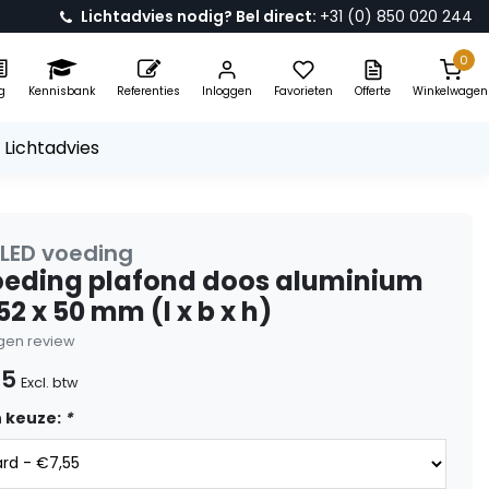
Lichtadvies nodig? Bel direct:
+31 (0) 850 020 244
0
g
Kennisbank
Referenties
Inloggen
Favorieten
Offerte
Winkelwagen
 Lichtadvies
 LED voeding
oeding plafond doos aluminium
52 x 50 mm (l x b x h)
eigen review
55
Excl. btw
 keuze:
*