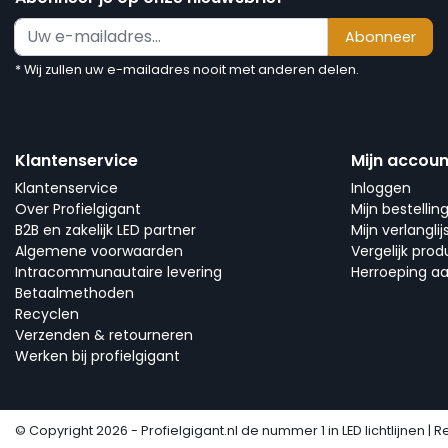
Abonneer
* Wij zullen uw e-mailadres nooit met anderen delen.
Klantenservice
Mijn accoun
Klantenservice
Inloggen
Over Profielgigant
Mijn bestellin
B2B en zakelijk LED partner
Mijn verlanglij
Algemene voorwaarden
Vergelijk pro
Intracommunautaire levering
Herroeping a
Betaalmethoden
Recyclen
Verzenden & retourneren
Werken bij profielgigant
© Copyright 2026 - Profielgigant.nl de nummer 1 in LED lichtlijnen | R