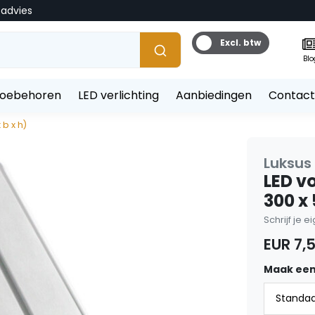
tadvies
Excl. btw
Blo
toebehoren
LED verlichting
Aanbiedingen
Contact
b x h)
Luksus
LED v
300 x 
Schrijf je 
EUR 7,
Maak een