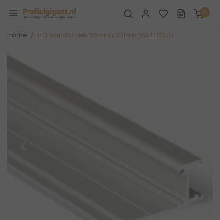
0
Home
LED wandprofiel 55mm x 23mm WALLE12ALU
Vorige
Volge