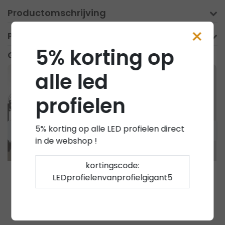
Productomschrijving
×
Product informatie
5% korting op
Gerelateerde producten
alle led
profielen
5% korting op alle LED profielen direct
in de webshop !
kortingscode:
LEDprofielenvanprofielgigant5
Luksus LED profielen
Luksus LED profiel eindkapjes
LED wandprofiel
Eindkap set van 2
55mm x 23mm
links en rechts t.b.v.
WALLE12WIT
LED profiel