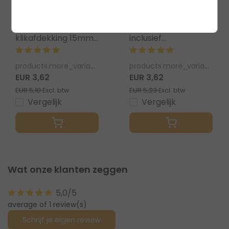
Luksus LED profielen
Luksus LED profielen
LED profiel inclusief
Wit LED profiel
klikafdekking 15mm
inclusief
x 6mm - 301ALU
klikafdekking 15 x
6mm - 301WIT
products.more_variants_available
products.more_variants_available
EUR 3,62
EUR 3,62
EUR 5,10
EUR 5,23
Excl. btw
Excl. btw
Vergelijk
Vergelijk
Wat onze klanten zeggen
5,0/5
average of 1 review(s)
Schrijf je eigen review