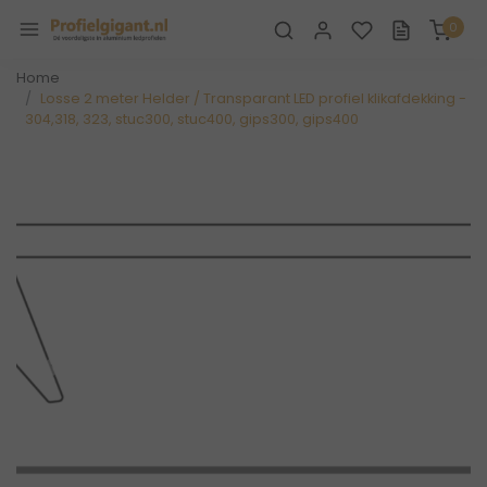
0
Home
Losse 2 meter Helder / Transparant LED profiel klikafdekking -
304,318, 323, stuc300, stuc400, gips300, gips400
Vorige
Volge