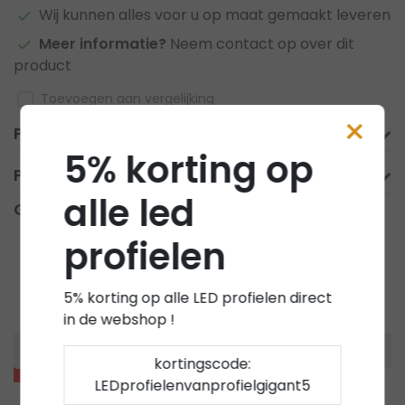
Wij kunnen alles voor u op maat gemaakt leveren
Meer informatie?
Neem contact op over dit
product
Toevoegen aan vergelijking
×
Productomschrijving
5% korting op
Product informatie
alle led
Gerelateerde producten
profielen
5% korting op alle LED profielen direct
in de webshop !
kortingscode:
Sale
Sale
LEDprofielenvanprofielgigant5