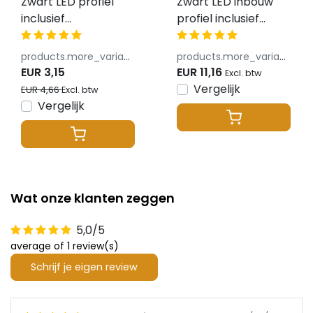
Zwart LED profiel
Zwart LED inbouw
inclusief
profiel inclusief
klikafdekking 15 x
klikafdekking 15mm
6mm - 301ZWART
x 15.69mm -
products.more_variants_available
products.more_variants_available
303ZWART
EUR 3,15
EUR 11,16
Excl. btw
Vergelijk
EUR 4,66
Excl. btw
Vergelijk
Wat onze klanten zeggen
5,0/5
average of 1 review(s)
Schrijf je eigen review