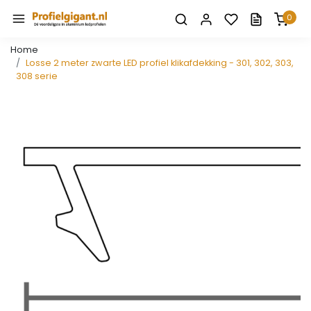
0
Home
Losse 2 meter zwarte LED profiel klikafdekking - 301, 302, 303,
308 serie
Vorige
Volge