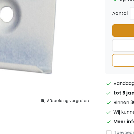
Aantal
Vandaag 
tot 5 ja
Afbeelding vergroten
Binnen 3
Wij kunn
Meer in
Toevoegen