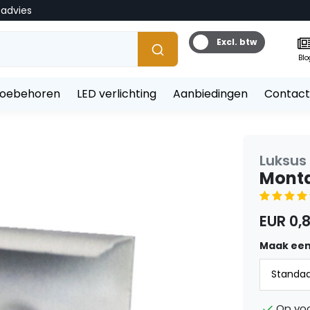
tadvies
Excl. btw
Blo
toebehoren
LED verlichting
Aanbiedingen
Contact
Luksus
Monta
EUR 0,
Maak een
Op vo