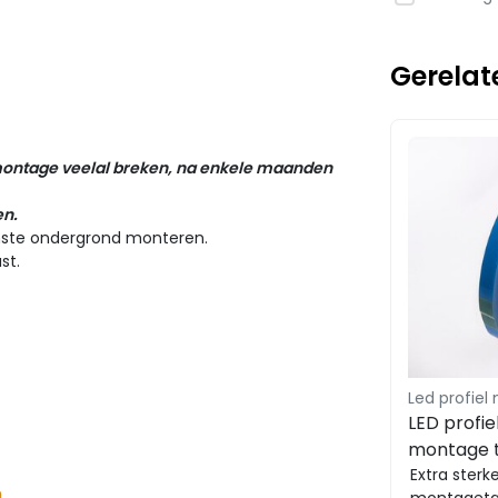
Gerelat
 montage veelal breken, na enkele maanden
en.
nste ondergrond monteren.
st.
Led profie
LED profie
montage 
meter hui
Extra sterk
m