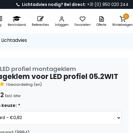
Lichtadvies nodig? Bel direct:
+31 (0) 850 020 244
0
g
Kennisbank
Referenties
Inloggen
Favorieten
Offerte
Winkelwagen
 Lichtadvies
 LED profiel montageklem
geklem voor LED profiel 05.2WIT
1 beoordeling (en)
82
Excl. btw
 keuze:
*
orraad (9984)