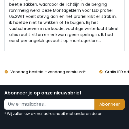
beetje zakken, waardoor de lichtlijn in de berging
rommelig werd. Deze Montageklem voor LED profiel
05.2WIT voelt stevig aan en het profiel klikt er strak in,
ik hoefde niet te wrikken of te buigen. Bij het
vastschroeven in de koude, vochtige winterlucht bleef
alles recht zitten en er kwam geen speling in. Ik had
eerst per ongeluk gezocht op montageklem
zonnepanelen, maar deze aluminium klemmen doen
precies wat ik bij LED-profielen nodig heb. Het
eindbeeld is gewoon een nette, doorlopende lijn
zonder dat je die klemmen steeds terugziet.
Vandaag besteld = vandaag verstuurd*
Gratis LED ad
Abonneer je op onze nieuwsbrief
Abonneer
* Wij zullen uw e-mailadres nooit met anderen delen.