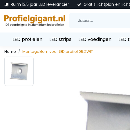
Ruim 12,5 jaar LED leverancier
Gratis lichtplan en lich
LED profielen
LED strips
LED voedingen
LED 
Home
Montageklem voor LED profiel 05.2WIT