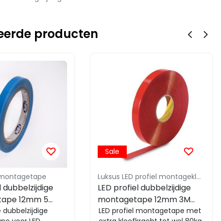
eerde producten
Sale
l montagetape
Luksus LED profiel montageklem
l dubbelzijdige
LED profiel dubbelzijdige
tape 12mm 5
montagetape 12mm 3M
smerk blauw
e dubbelzijdige
rood - Extreme kleefkracht
LED profiel montagetape met