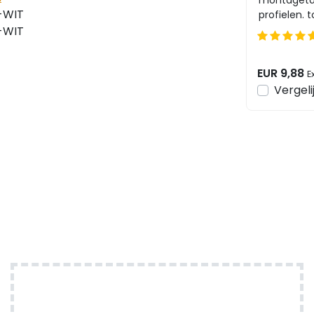
montageta
-WIT
profielen. 
op vlakke 
-WIT
12mm breedt
EUR 9,88
E
Vergeli