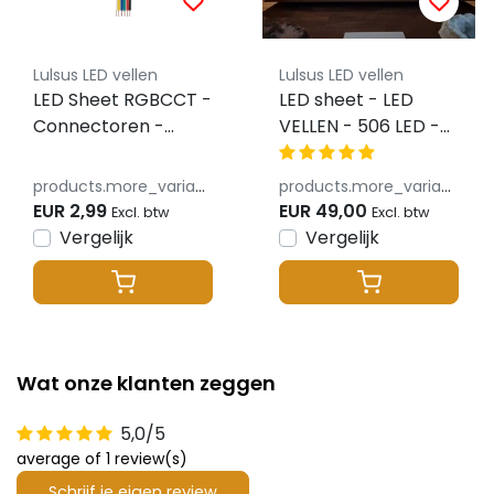
Lulsus LED vellen
Lulsus LED vellen
LED Sheet RGBCCT -
LED sheet - LED
Connectoren -
VELLEN - 506 LED -
verbinders- rubbere
48 W- 4300 LM -
montage pads -
Extra Warm wit -
products.more_variants_available
products.more_variants_available
Schroefjes & ringen
2700 kelvin -
EUR 2,99
EUR 49,00
Excl. btw
Excl. btw
Dimbaar - 24 volt
Vergelijk
Vergelijk
IP20 - 25 x 100cm -
Koppelbaar
Wat onze klanten zeggen
5,0/5
average of 1 review(s)
Schrijf je eigen review