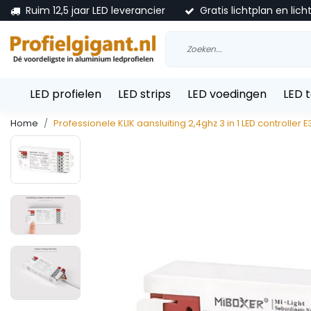
Ruim 12,5 jaar LED leverancier
Gratis lichtplan en lich
LED profielen
LED strips
LED voedingen
LED 
Home
Professionele KLIK aansluiting 2,4ghz 3 in 1 LED controller E