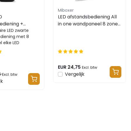
Miboxer
D
LED afstandsbediening All
ediening +
in one wandpaneel 8 zone
andhouder voor
ire LED zwarte
- Miboxer B8
diening met 8
 LED – 8 zones –
l elke LED
FUT089B
e met een druk op
aadloos b...
EUR 24,75
Excl. btw
6
Vergelijk
Excl. btw
jk