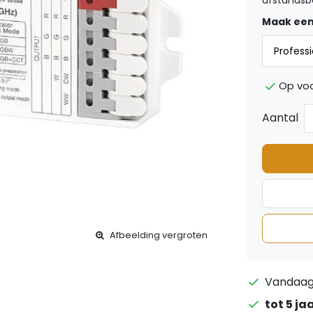
afstandsb
Maak een
Op voo
Aantal
Afbeelding vergroten
Vandaag 
tot 5 ja