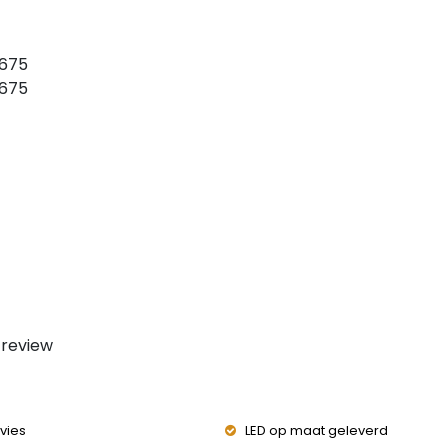
1675
1675
 review
vies
LED op maat geleverd