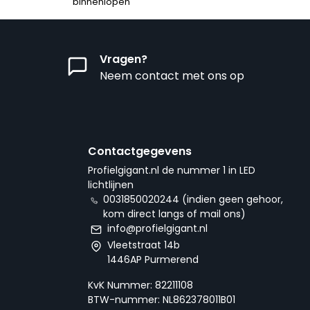
binnenlopen
Vragen?
Neem contact met ons op
Contactgegevens
Profielgigant.nl de nummer 1 in LED
lichtlijnen
0031850020244 (indien geen gehoor,
kom direct langs of mail ons)
info@profielgigant.nl
Vleetstraat 14b
1446AP Purmerend
KvK Nummer: 82211108
BTW-nummer: NL862378011B01