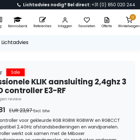
Lichtadvies nodig? Bel direct:
+31 (0) 850 020 244
0
g
Kennisbank
Referenties
Inloggen
Favorieten
Offerte
Winkelwagen
 Lichtadvies
r
Sale
ssionele KLIK aansluiting 2,4ghz 3
ED controller E3-RF
eigen review
81
EUR 23,97
Excl. btw
D controller voor gekleurde RGB RGBW RGBWW en RGBCCT
mpatibel 2.4GHz afstandsbedieningen en wandpanelen.
roller werkt ook samen met de Miboxer