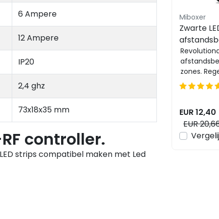
6 Ampere
Miboxer
Zwarte LE
12 Ampere
afstandsb
Zwarte w
Revolutiona
IP20
afstandsbe
ieder type
zones. Rege
Miboxer 
kleurnuanc
2,4 ghz
de knop. Dr
73x18x35 mm
EUR 12,40
EUR 20,6
F controller.
Vergeli
ED strips compatibel maken met Led