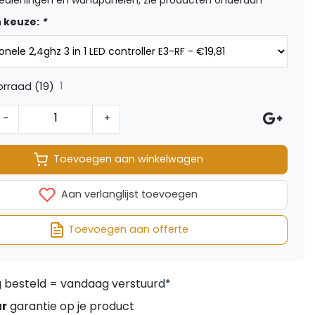
edieningen en wandpanelen, zie producten onderaan
 keuze:
*
1
rraad (19)
-
+
Toevoegen aan winkelwagen
Aan verlanglijst toevoegen
Toevoegen aan offerte
besteld = vandaag verstuurd*
ar
garantie op je product