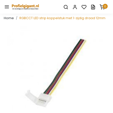
0
Home
RGBCCT LED strip koppelstuk met 1-zijdig draad 12mm
Vorige
Volge