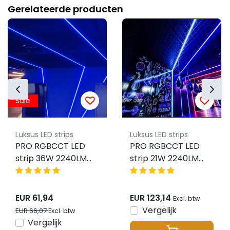
Gerelateerde producten
Sale
Luksus LED strips
Luksus LED strips
PRO RGBCCT LED
PRO RGBCCT LED
strip 36W 2240LM
strip 21W 2240LM
96LED p/m 24VDC
96LED p/m 24VDC
IP20 – 5 meter
IP20 – 10 meter
EUR 61,94
EUR 123,14
Excl. btw
Vergelijk
EUR 66,07
Excl. btw
Vergelijk