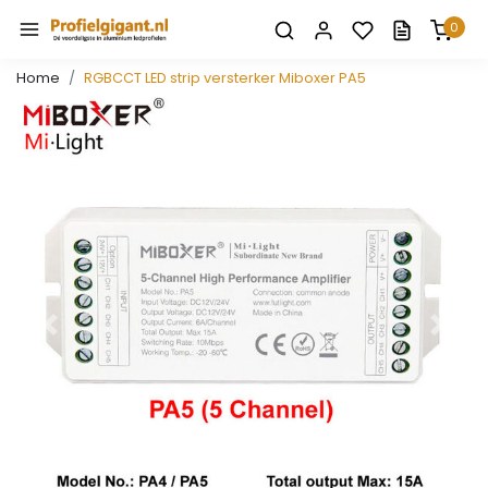
0
Home
RGBCCT LED strip versterker Miboxer PA5
Vorige
Volge