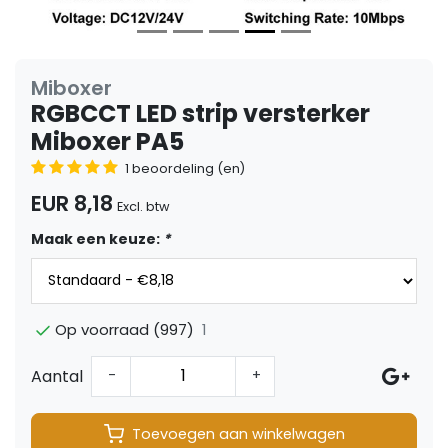
Miboxer
RGBCCT LED strip versterker
Miboxer PA5
1 beoordeling (en)
EUR 8,18
Excl. btw
Maak een keuze:
*
1
Op voorraad (997)
Aantal
-
+
Toevoegen aan winkelwagen