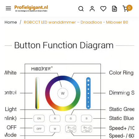
0
Home
RGBCCT LED wanddimmer – Draadloos - Miboxer B0
Vorige
Volge