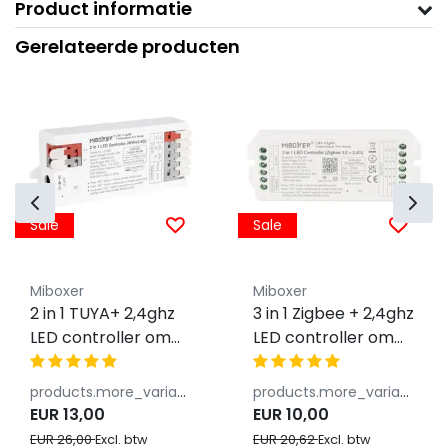
Product informatie
Gerelateerde producten
Sale
Sale
Miboxer
Miboxer
2 in 1 TUYA+ 2,4ghz
3 in 1 Zigbee + 2,4ghz
LED controller om
LED controller om
enkel kleurige / dual
RGB / RGBW(W) /
white LED strips te
RGBCCT LED strips
products.more_variants_available
products.more_variants_available
bedienen 12V/24V -
te bedienen -
EUR 13,00
EUR 10,00
MIBOXER E2-WR
FUT037ZP+
EUR 26,00
EUR 20,62
Excl. btw
Excl. btw