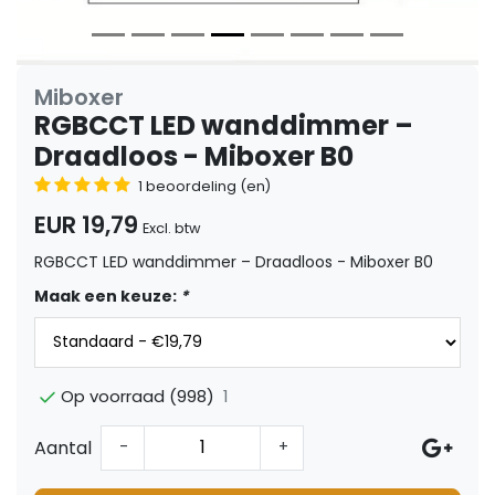
Miboxer
RGBCCT LED wanddimmer –
Draadloos - Miboxer B0
1 beoordeling (en)
EUR 19,79
Excl. btw
RGBCCT LED wanddimmer – Draadloos - Miboxer B0
Maak een keuze:
*
1
Op voorraad (998)
Aantal
-
+