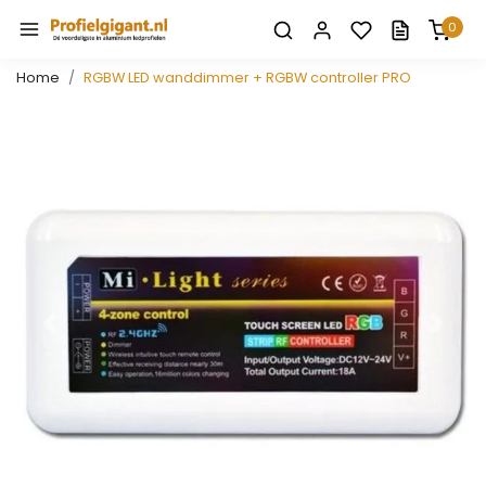
0
Home
RGBW LED wanddimmer + RGBW controller PRO
Vorige
Volge