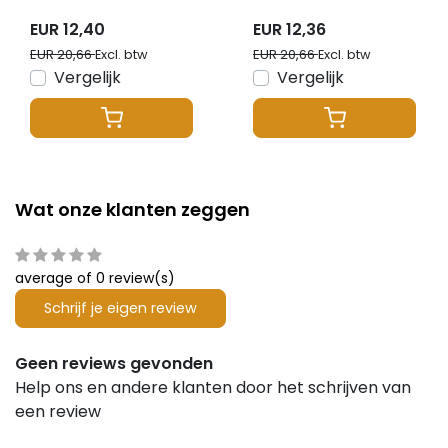
voor ieder type LED
FUT089
– 8 zones – Miboxer
EUR 12,40
EUR 12,36
FUT089B
EUR 20,66
EUR 20,66
Excl. btw
Excl. btw
Vergelijk
Vergelijk
Wat onze klanten zeggen
average of 0 review(s)
Schrijf je eigen review
Geen reviews gevonden
Help ons en andere klanten door het schrijven van
een review