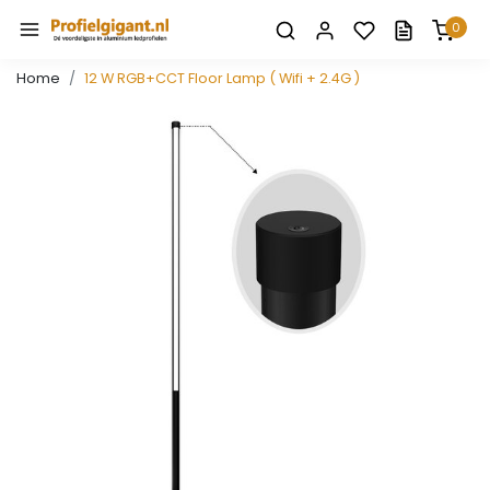
0
Home
12 W RGB+CCT Floor Lamp ( Wifi + 2.4G )