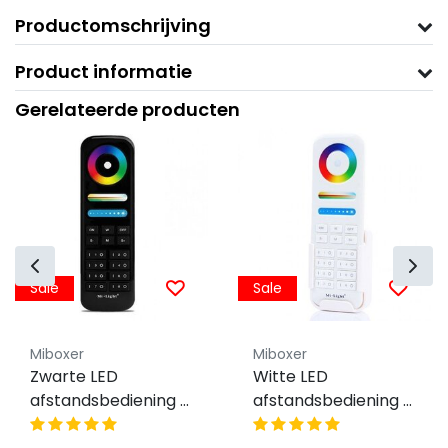
Productomschrijving
Product informatie
Gerelateerde producten
Sale
Sale
Miboxer
Miboxer
Zwarte LED
Witte LED
afstandsbediening +
afstandsbediening -
Zwarte wandhouder
8 zones - Miboxer