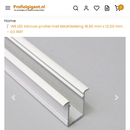
0
Home
Wit LED inbouw profiel met klikafdekking 18,80 mm x 12,00 mm
– 03.1WIT
Vorige
Volge