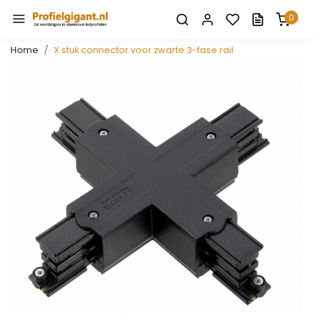
0
Home
X stuk connector voor zwarte 3-fase rail