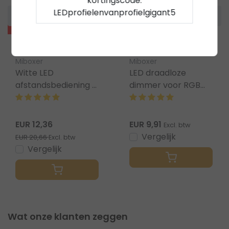
kortingscode:
LEDprofielenvanprofielgigant5
Sale
Miboxer
Miboxer
Witte LED
LED draadloze
afstandsbediening -
dimmer voor RGBW,
8 zones - Miboxer
RGBWW, RGBCCT -
FUT089
Miboxer S2 –
EUR 12,36
EUR 9,91
Excl. btw
Vergelijk
EUR 20,66
Excl. btw
Vergelijk
Wat onze klanten zeggen