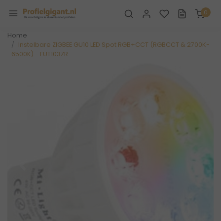
0
Home
Instelbare ZIGBEE GU10 LED Spot RGB+CCT (RGBCCT & 2700K-
6500K) - FUT103ZR
Vorige
Volge