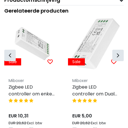
Gerelateerde producten
Sale
Sale
Miboxer
Miboxer
Zigbee LED
Zigbee LED
controller om enkel
controller om Dual
kleurige LED strips te
White LED strips te
bedienen – FUT036Z
bedienen - FUT035Z
Miboxer
- Miboxer - SUPER
EUR 10,31
EUR 5,00
AANBIEDING
EUR 20,62
EUR 20,62
Excl. btw
Excl. btw