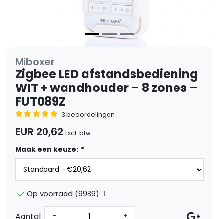
Miboxer
Zigbee LED afstandsbediening
WIT + wandhouder – 8 zones –
FUT089Z
3 beoordelingen
EUR 20,62
Excl. btw
Maak een keuze:
*
1
Op voorraad (9989)
Aantal
-
+