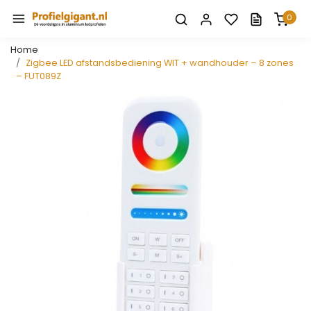
0
Home
Zigbee LED afstandsbediening WIT + wandhouder – 8 zones
– FUT089Z
Vorige
Volge