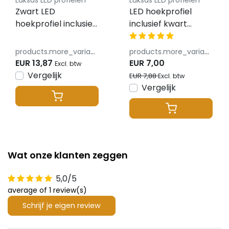
Luksus LED profielen
Luksus LED profielen
Zwart LED
LED hoekprofiel
hoekprofiel inclusief
inclusief kwart
kwart ronde zwarte
ronde klikafdekking
klikafdekking 16mm
16mm x 16mm -
products.more_variants_available
products.more_variants_available
x 16mm - C10ZWART
C10ALU
EUR 13,87
EUR 7,00
Excl. btw
Vergelijk
EUR 7,88
Excl. btw
Vergelijk
Wat onze klanten zeggen
5,0/5
average of 1 review(s)
Schrijf je eigen review