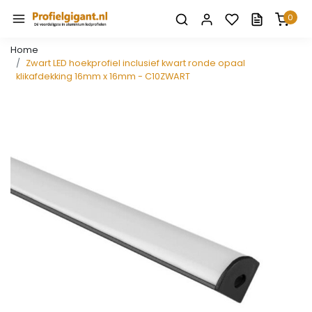
0
Home
Zwart LED hoekprofiel inclusief kwart ronde opaal
klikafdekking 16mm x 16mm - C10ZWART
Vorige
Volge