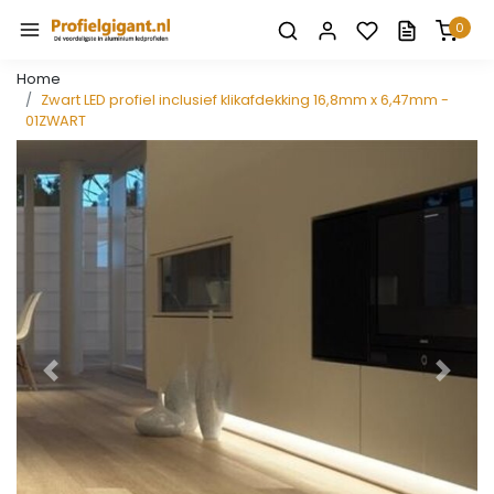
0
Home
Zwart LED profiel inclusief klikafdekking 16,8mm x 6,47mm -
01ZWART
Vorige
Volge