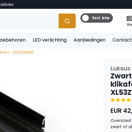
tadvies
Excl. btw
Blo
toebehoren
LED verlichting
Aanbiedingen
Contact
x 53mm - XL53ZWART
Luksus 
Zwart 
klika
XL53
EUR 42
Oversized 
zwart of al