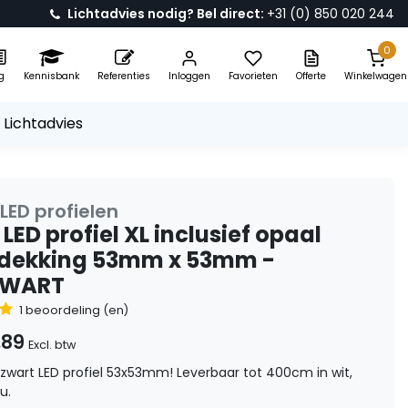
Lichtadvies nodig? Bel direct:
+31 (0) 850 020 244
0
g
Kennisbank
Referenties
Inloggen
Favorieten
Offerte
Winkelwagen
 Lichtadvies
LED profielen
LED profiel XL inclusief opaal
fdekking 53mm x 53mm -
ZWART
1 beoordeling (en)
,89
Excl. btw
zwart LED profiel 53x53mm! Leverbaar tot 400cm in wit,
u.