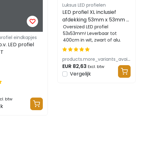
Luksus LED profielen
LED profiel XL inclusief
afdekking 53mm x 53mm -
XL53ALU
Oversized LED profiel
53x53mm! Leverbaar tot
profiel eindkapjes
400cm in wit, zwart of alu.
.v. LED profiel
RT
products.more_variants_available
EUR 82,63
Excl. btw
Vergelijk
cl. btw
jk