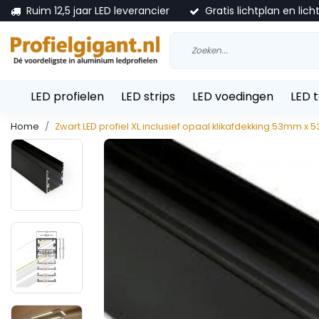
Ruim 12,5 jaar LED leverancier
Gratis lichtplan en lich
LED profielen
LED strips
LED voedingen
LED 
Home
Zwart LED profiel XL inclusief opaal klikafdekking 53mm 