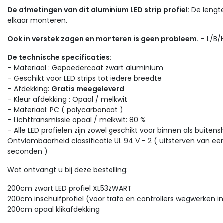
De afmetingen van dit aluminium LED strip profiel:
De lengt
elkaar monteren.
Ook in verstek zagen en monteren is geen probleem.
- L/B/
De technische specificaties:
– Materiaal : Gepoedercoat zwart aluminium
– Geschikt voor LED strips tot iedere breedte
– Afdekking:
Gratis meegeleverd
– Kleur afdekking : Opaal / melkwit
– Materiaal: PC ( polycarbonaat )
– Lichttransmissie opaal / melkwit: 80 %
– Alle LED profielen zijn zowel geschikt voor binnen als buitens
Ontvlambaarheid classificatie UL 94 V - 2 ( uitsterven van e
seconden )
Wat ontvangt u bij deze bestelling:
200cm zwart LED profiel XL53ZWART
200cm inschuifprofiel (voor trafo en controllers wegwerken in
200cm opaal klikafdekking