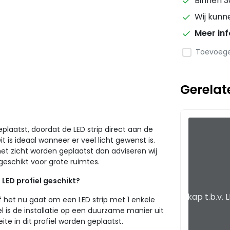
Binnen 3
Wij kunn
Meer in
Toevoegen
Gerelat
geplaatst, doordat de LED strip direct aan de
it is ideaal wanneer er veel licht gewenst is.
het zicht worden geplaatst dan adviseren wij
 geschikt voor grote ruimtes.
 LED profiel geschikt?
Eindkap t.b.v.
s of het nu gaat om een LED strip met 1 enkele
iel is de installatie op een duurzame manier uit
te in dit profiel worden geplaatst.