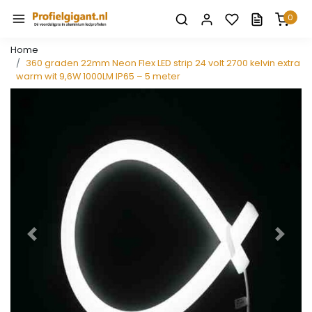
0
Home
360 graden 22mm Neon Flex LED strip 24 volt 2700 kelvin extra
warm wit 9,6W 1000LM IP65 – 5 meter
Vorige
Volge