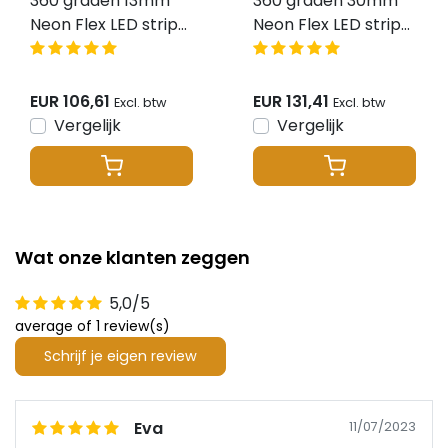
360 graden 13mm
360 graden 30mm
Neon Flex LED strip
Neon Flex LED strip
24 volt 2700 kelvin
24 volt 2700 kelvin
extra warm wit 9,6W
extra warm wit 20W
1000LM IP65 – 5
1300LM IP65 – 5
EUR 106,61
EUR 131,41
Excl. btw
Excl. btw
meter
meter
Vergelijk
Vergelijk
Wat onze klanten zeggen
5,0/5
average of 1 review(s)
Schrijf je eigen review
Eva
11/07/2023