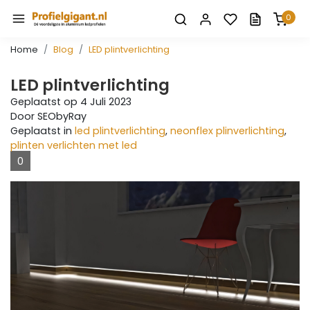
0
Home
Blog
LED plintverlichting
LED plintverlichting
Geplaatst op
4 Juli 2023
Door SEObyRay
Geplaatst in
led plintverlichting
,
neonflex plinverlichting
,
plinten verlichten met led
0