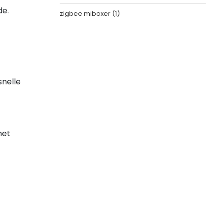
de.
zigbee miboxer
(1)
snelle
met