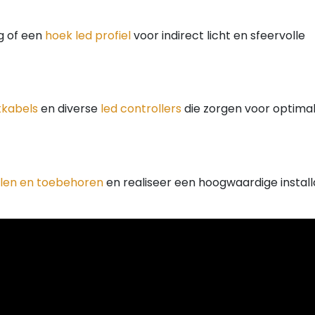
g of een
hoek led profiel
voor indirect licht en sfeervolle
tkabels
en diverse
led controllers
die zorgen voor optima
ielen en toebehoren
en realiseer een hoogwaardige install