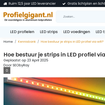
Ruim 12,5 jaar LED leverancier
Gratis lichtplan en lich
LED profielen
LED strips
LED voedingen
LED 
Home
Kennisbank
Hoe bestuur je strips in LED profiel via wifi?
Hoe bestuur je strips in LED profiel via
Geplaatst op
23 April 2025
Door SEObyRay
0