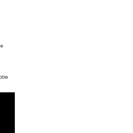
le
atie