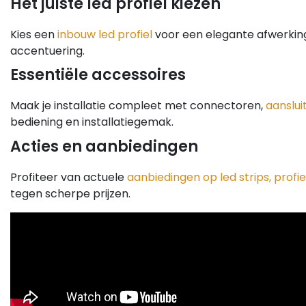
Het juiste led profiel kiezen
Kies een
inbouw led profiel
voor een elegante afwerkin
accentuering.
Essentiële accessoires
Maak je installatie compleet met connectoren,
aanslui
bediening en installatiegemak.
Acties en aanbiedingen
Profiteer van actuele
aanbiedingen op led strips, prof
tegen scherpe prijzen.