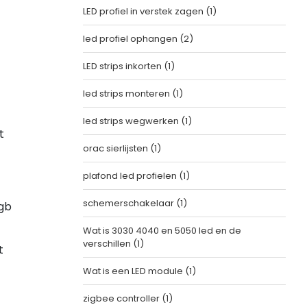
LED profiel in verstek zagen
(1)
led profiel ophangen
(2)
LED strips inkorten
(1)
led strips monteren
(1)
led strips wegwerken
(1)
t
orac sierlijsten
(1)
plafond led profielen
(1)
schemerschakelaar
(1)
rgb
Wat is 3030 4040 en 5050 led en de
verschillen
(1)
t
Wat is een LED module
(1)
zigbee controller
(1)