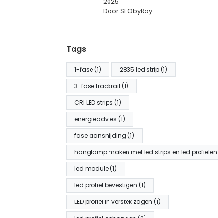
2025
Door SEObyRay
Tags
1-fase (1)
2835 led strip (1)
3-fase trackrail (1)
CRI LED strips (1)
energieadvies (1)
fase aansnijding (1)
hanglamp maken met led strips en led profielen 
led module (1)
led profiel bevestigen (1)
LED profiel in verstek zagen (1)