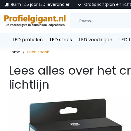
Ruim 12,5 jaar LED leverancier
Gratis lichtplan en lich
LED profielen
LED strips
LED voedingen
LED 
Home
Kennisbank
Lees alles over het 
lichtlijn