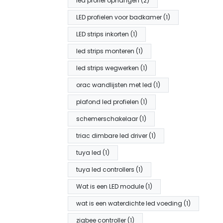
led profiel ophangen (2)
LED profielen voor badkamer (1)
LED strips inkorten (1)
led strips monteren (1)
led strips wegwerken (1)
orac wandlijsten met led (1)
plafond led profielen (1)
schemerschakelaar (1)
triac dimbare led driver (1)
tuya led (1)
tuya led controllers (1)
Wat is een LED module (1)
wat is een waterdichte led voeding (1)
zigbee controller (1)