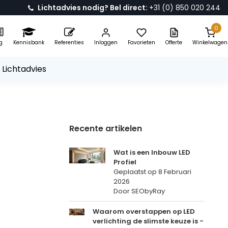
Lichtadvies nodig? Bel direct:
+31 (0) 850 020 244
0
g
Kennisbank
Referenties
Inloggen
Favorieten
Offerte
Winkelwagen
 Lichtadvies
Recente artikelen
Wat is een Inbouw LED
Profiel
Geplaatst op
8 Februari
2026
Door SEObyRay
Waarom overstappen op LED
verlichting de slimste keuze is -