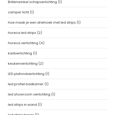
Brillenwinkel schapverlichting
(1)
camper licht
(1)
hoe maak je een driehoek met led strips
(1)
horeca led strips
(2)
horeca verlichting
(4)
kastverlichting
(1)
keukenverlichting
(2)
LED plafondverlichting
(1)
led profiel badkamer
(1)
led showroom verlichting
(1)
led strips in wand
(1)
led strips terras
(1)