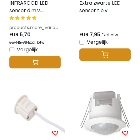
INFRAROOD LED
Extra zwarte LED
sensor d.m.v.
sensor t.b.v.
beweging – SIR003
hand/deur –
Sensor12ZWART
products.more_variants_available
EUR 5,70
EUR 7,95
Excl. btw
Vergelijk
EUR 12,70
Excl. btw
Vergelijk