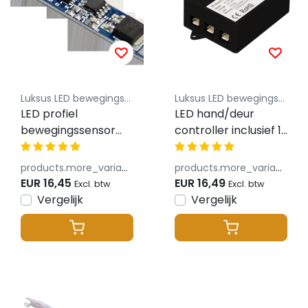
Luksus LED bewegingssensoren
Luksus LED bewegingssensoren
LED profiel
LED hand/deur
bewegingssensor
controller inclusief 1
inbouw - WZBLS1
LED sensor d.m.v.
deur openen –
products.more_variants_available
products.more_variants_available
Sensor1213ZWART
EUR 16,45
EUR 16,49
Excl. btw
Excl. btw
Vergelijk
Vergelijk