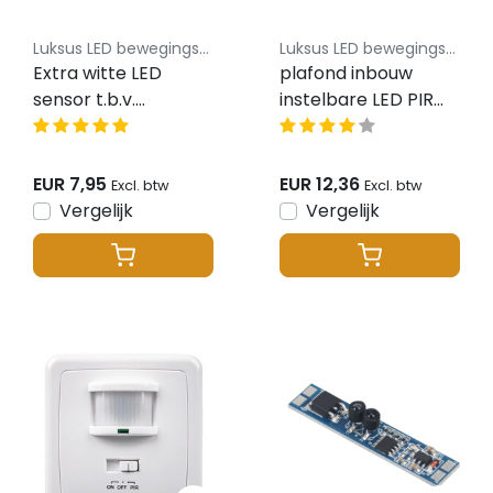
Luksus LED bewegingssensoren
Luksus LED bewegingssensoren
Extra witte LED
plafond inbouw
sensor t.b.v.
instelbare LED PIR
hand/deur –
bewegingssensor -
Sensor12WIT
wit - Max 300 watt -
LX41
EUR 7,95
EUR 12,36
Excl. btw
Excl. btw
Vergelijk
Vergelijk