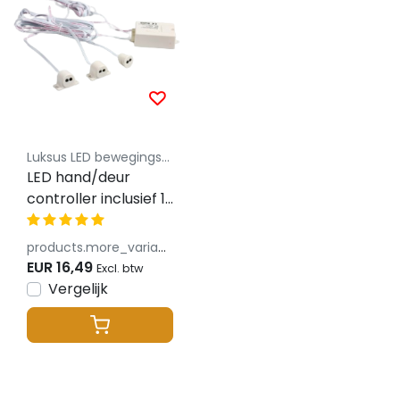
Luksus LED bewegingssensoren
LED hand/deur
controller inclusief 1
LED sensor d.m.v.
deur openen –
products.more_variants_available
Sensor1213
EUR 16,49
Excl. btw
Vergelijk