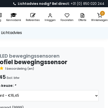
Lichtadvies nodig? Bel direct:
+31 (0) 850 020 244
0
g
Kennisbank
Referenties
Inloggen
Favorieten
Offerte
Winkelwagen
 Lichtadvies
 LED bewegingssensoren
rofiel bewegingssensor
1 beoordeling (en)
,45
Excl. btw
 keuze:
*
orraad (9999)