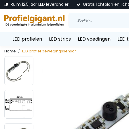
Ruim 12,5 jaar LED leverancier
Gratis lichtplan en lich
LED profielen
LED strips
LED voedingen
LED 
Home
LED profiel bewegingssensor