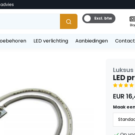
tadvies
Excl. btw
Blo
toebehoren
LED verlichting
Aanbiedingen
Contact
Luksus
LED p
EUR 16
Maak een
Op vo