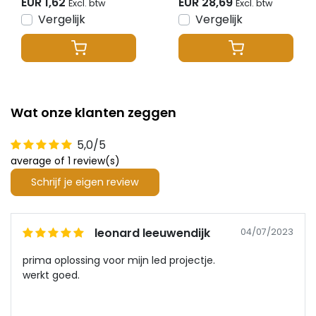
EUR 1,62
EUR 28,69
Excl. btw
Excl. btw
LED strips 12-24-48v
Vergelijk
Vergelijk
- HW5
Wat onze klanten zeggen
5,0/5
average of 1 review(s)
Schrijf je eigen review
leonard leeuwendijk
04/07/2023
prima oplossing voor mijn led projectje.
werkt goed.