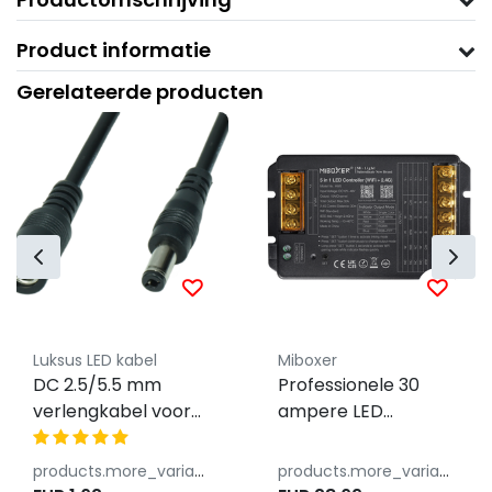
Product informatie
Gerelateerde producten
Luksus LED kabel
Miboxer
DC 2.5/5.5 mm
Professionele 30
verlengkabel voor
ampere LED
LED voedingen
controller 5 in 1 -
100cm - POSDC-Y-
Single Color/Dual
products.more_variants_available
products.more_variants_available
PS25-1.0
White/RGB/RGBW/RGB