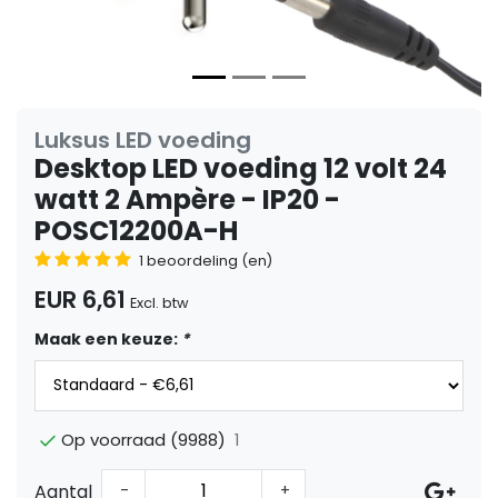
Luksus LED voeding
Desktop LED voeding 12 volt 24
watt 2 Ampère - IP20 -
POSC12200A-H
1 beoordeling (en)
EUR 6,61
Excl. btw
Maak een keuze:
*
1
Op voorraad (9988)
Aantal
-
+