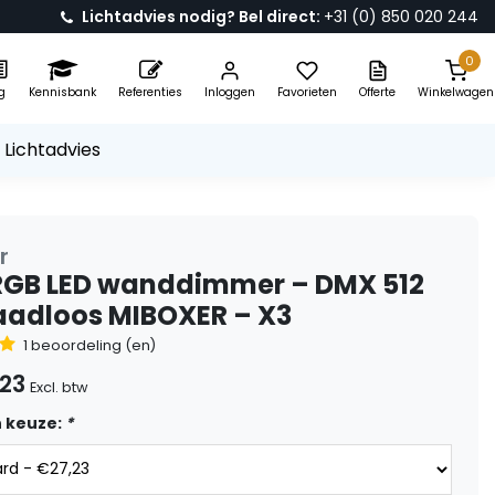
Lichtadvies nodig? Bel direct:
+31 (0) 850 020 244
0
g
Kennisbank
Referenties
Inloggen
Favorieten
Offerte
Winkelwagen
 Lichtadvies
r
GB LED wanddimmer – DMX 512
aadloos MIBOXER – X3
1 beoordeling (en)
,23
Excl. btw
 keuze:
*