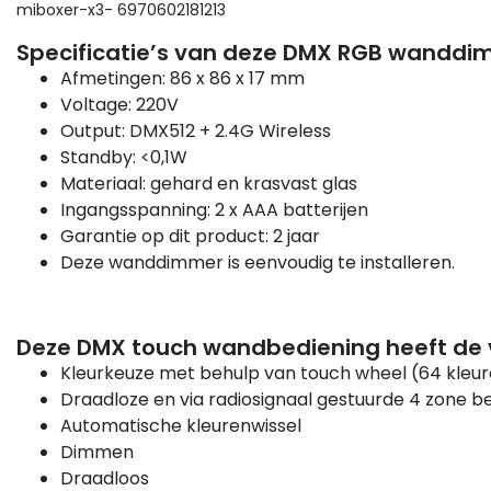
miboxer-x3- 6970602181213
Specificatie’s van deze DMX RGB wanddi
Afmetingen: 86 x 86 x 17 mm
Voltage: 220V
Output: DMX512 + 2.4G Wireless
Standby: <0,1W
Materiaal: gehard en krasvast glas
Ingangsspanning: 2 x AAA batterijen
Garantie op dit product: 2 jaar
Deze wanddimmer is eenvoudig te installeren.
Deze DMX touch wandbediening heeft de 
Kleurkeuze met behulp van touch wheel (64 kleu
Draadloze en via radiosignaal gestuurde 4 zone b
Automatische kleurenwissel
Dimmen
Draadloos