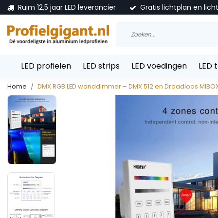
Ruim 12,5 jaar LED leverancier
Gratis lichtplan en lich
LED profielen
LED strips
LED voedingen
LED 
Home
DMX RGB LED wanddimmer – DMX 512 en Draadloos MIBOX