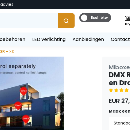
tadvies
Excl. btw
Blo
toebehoren
LED verlichting
Aanbiedingen
Contact
ER – X3
Miboxe
DMX R
en Dr
EUR 27
Maak een