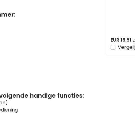
CX
mmer:
EUR 16,51
E
Vergeli
volgende handige functies:
ren)
ediening