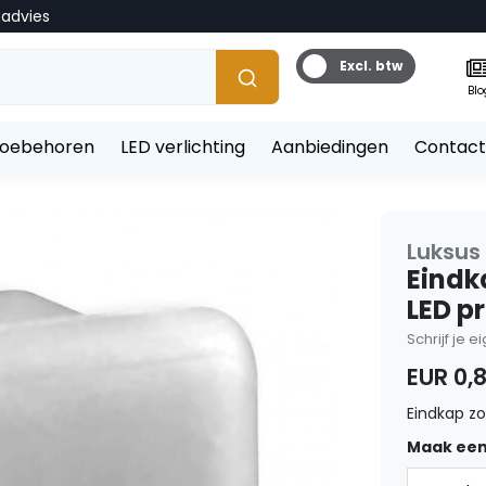
tadvies
Excl. btw
Blo
toebehoren
LED verlichting
Aanbiedingen
Contact
Luksus 
Eindk
LED p
Schrijf je 
EUR 0,
Eindkap zo
Maak een