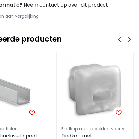
formatie?
Neem contact op over dit product
 aan vergelijking
eerde producten
profielen
Eindkap met kabeldoorvoer voor LED profiel SLIM06ALU / SLIM06ZWART
l inclusief opaal
Eindkap met