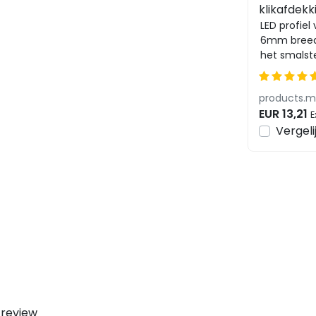
klikafdek
7mm - SL
LED profiel 
6mm breedt
het smalste
gemaakt en
profielgigan
EUR 13,21
E
Vergeli
 review