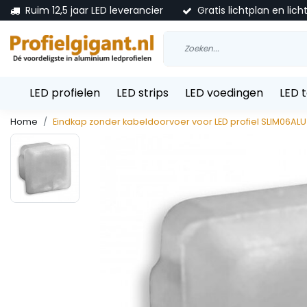
Ruim 12,5 jaar LED leverancier
Gratis lichtplan en lich
LED profielen
LED strips
LED voedingen
LED 
Home
Eindkap zonder kabeldoorvoer voor LED profiel SLIM06ALU