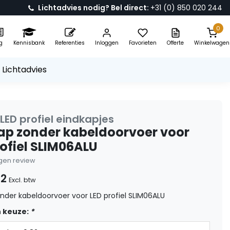
Lichtadvies nodig? Bel direct:
+31 (0) 850 020 244
0
g
Kennisbank
Referenties
Inloggen
Favorieten
Offerte
Winkelwagen
 Lichtadvies
LED profiel eindkapjes
ap zonder kabeldoorvoer voor
rofiel SLIM06ALU
eigen review
82
Excl. btw
nder kabeldoorvoer voor LED profiel SLIM06ALU
 keuze:
*