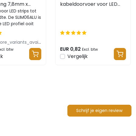
king 7,8mm x
kabeldoorvoer voor LED
IM06ALU
voor LED strips tot
profiel SLIM06ALU /
e. De SLIM06ALU is
SLIM06ZWART
 LED profiel ooit
 nu bij
...
products.more_variants_available
EUR 0,82
xcl. btw
Excl. btw
jk
Vergelijk
Schrijf je eigen review