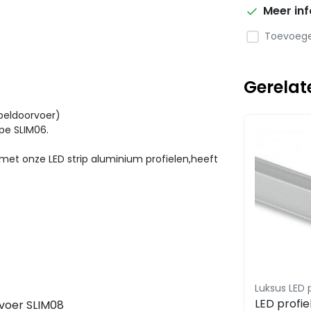
Meer in
Toevoegen
Gerelat
abeldoorvoer)
ype SLIM06.
 met onze LED strip aluminium profielen,heeft
Luksus LED 
LED profie
rvoer SLIM08