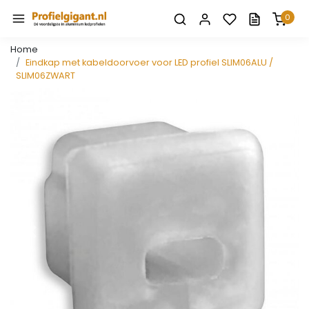
0
Home
Eindkap met kabeldoorvoer voor LED profiel SLIM06ALU /
SLIM06ZWART
Vorige
Volge