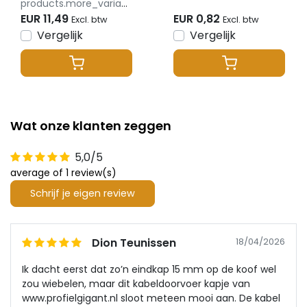
products.more_variants_available
SLIM100ZWART
EUR 11,49
EUR 0,82
Excl. btw
Excl. btw
Vergelijk
Vergelijk
Wat onze klanten zeggen
5,0/5
average of 1 review(s)
Schrijf je eigen review
Dion Teunissen
18/04/2026
Ik dacht eerst dat zo’n eindkap 15 mm op de koof wel
zou wiebelen, maar dit kabeldoorvoer kapje van
www.profielgigant.nl sloot meteen mooi aan. De kabel