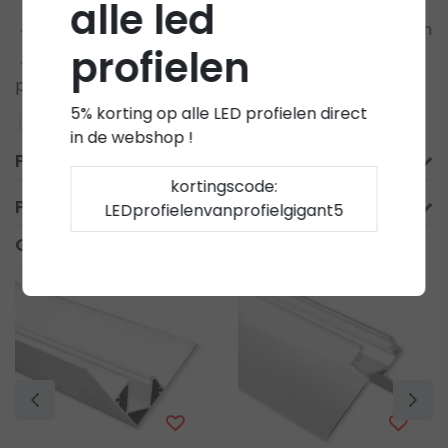
alle led
Wij kunnen alles voor u op maat gemaakt leveren
profielen
Meer informatie?
Neem contact op over dit
product
5% korting op alle LED profielen direct
Toevoegen aan vergelijking
in de webshop !
Productomschrijving
kortingscode:
Product informatie
LEDprofielenvanprofielgigant5
Gerelateerde producten