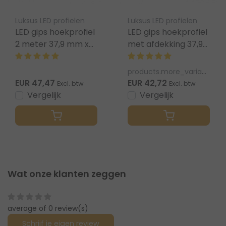
Luksus LED profielen
Luksus LED profielen
LED gips hoekprofiel
LED gips hoekprofiel
2 meter 37,9 mm x
met afdekking 37,9
13,76 mm
mm x 13,76 mm
GIPS23BINNENHOEK
GIPS23 BUITENHOEK
products.more_variants_available
EUR 47,47
EUR 42,72
Excl. btw
Excl. btw
Vergelijk
Vergelijk
Wat onze klanten zeggen
average of 0 review(s)
Schrijf je eigen review