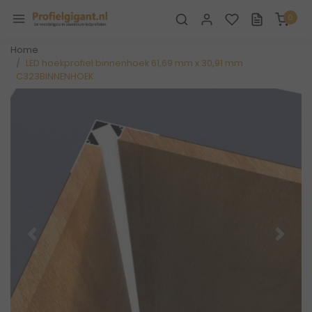
0
Home
LED hoekprofiel binnenhoek 61,69 mm x 30,91 mm
C323BINNENHOEK
Vorige
Volge