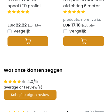
opaal LED profiel
afdichting 6 meter
klikafdekking - 318,
t.b.v. installatie
323, stuc300,
STUC/GIPS/TEGEL
products.more_variants_available
stuc400, gips300,
20,24mm
EUR 22,22
EUR 17,18
Excl. btw
Excl. btw
gips400
binnenmaat -
Vergelijk
Vergelijk
STUC300, GIPS300,
STUC400, GIPS400,
TRIMLESS400
Wat onze klanten zeggen
4,0/5
average of 1 review(s)
Schrijf je eigen review