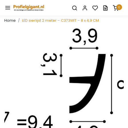
0
Home
LED sierlijst 2 meter – C373WIT – 8 x 4,9 CM
Vorige
Volge