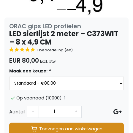
ORAC gips LED profielen
LED sierlijst 2 meter – C373WIT
– 8 x 4,9 CM
1 beoordeling (en)
EUR 80,00
Excl. btw
Maak een keuze:
*
1
Op voorraad (10000)
Aantal
-
+
Toevoegen aan winkelwagen