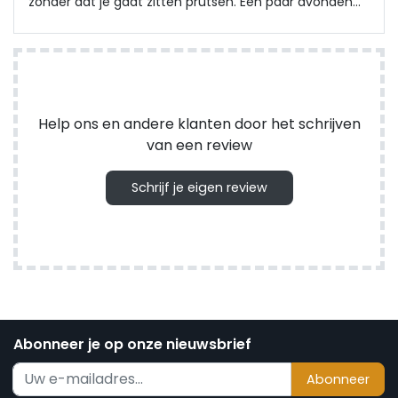
zonder dat je gaat zitten prutsen. Een paar avonden
later met het licht aan ziet het er rustig en warm uit,
precies die indirecte sierlijst plafond led verlichting die
ik wou hebben.
Help ons en andere klanten door het schrijven
van een review
Schrijf je eigen review
Abonneer je op onze nieuwsbrief
Abonneer