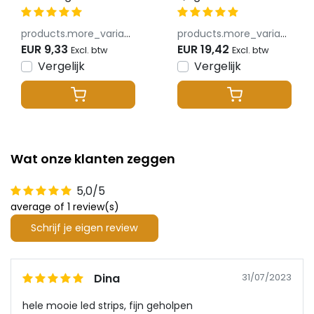
Color/Dual
controller - voor
White/RGB/RGBW/RGBWW/RGBCCT
Single Color/Dual
products.more_variants_available
products.more_variants_available
LED strips 12-24v -
White/RGB/RGBW/RGB
EUR 9,33
EUR 19,42
Excl. btw
Excl. btw
SR5
LED strips 12-24v -
Vergelijk
Vergelijk
SZ5
Wat onze klanten zeggen
5,0/5
average of 1 review(s)
Schrijf je eigen review
Dina
31/07/2023
hele mooie led strips, fijn geholpen