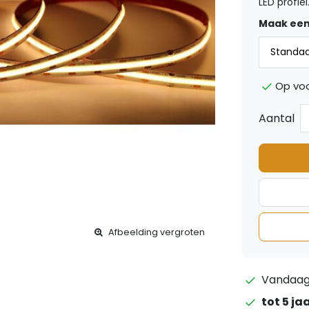
LED profiel
Maak een
Op vo
Aantal
Afbeelding vergroten
Vandaag 
tot 5 ja