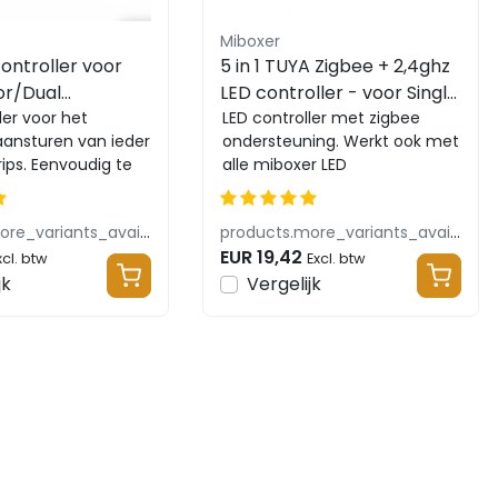
Miboxer
controller voor
5 in 1 TUYA Zigbee + 2,4ghz
or/Dual
LED controller - voor Single
GB/RGBW/RGBWW/RGBCCT
ler voor het
Color/Dual
LED controller met zigbee
aansturen van ieder
ondersteuning. Werkt ook met
 12-24v - SR5
White/RGB/RGBW/RGBWW/RG
rips. Eenvoudig te
alle miboxer LED
LED strips 12-24v - SZ5
met de
afstandsbedieningen en
 of afsta...
wandpanelen. Zie bijbeh...
products.more_variants_available
products.more_variants_available
EUR 19,42
xcl. btw
Excl. btw
jk
Vergelijk