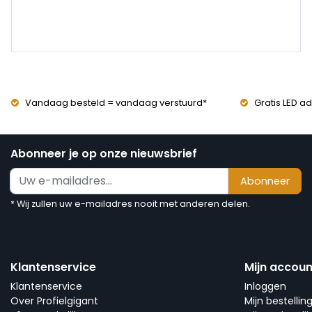
Vandaag besteld = vandaag verstuurd*
Gratis LED ad
Abonneer je op onze nieuwsbrief
Abonneer
* Wij zullen uw e-mailadres nooit met anderen delen.
Klantenservice
Mijn accoun
Klantenservice
Inloggen
Over Profielgigant
Mijn bestellin