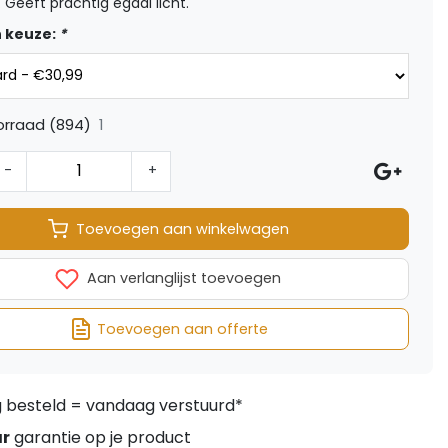
. Geeft prachtig egaal licht.
 keuze:
*
1
orraad (894)
-
+
Toevoegen aan winkelwagen
Aan verlanglijst toevoegen
Toevoegen aan offerte
besteld = vandaag verstuurd*
ar
garantie op je product