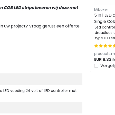
m COB LED strips leveren wij deze met
Miboxer
5 in 1 LED 
Single Col
in uw project? Vraag gerust een offerte
White/R
Led control
draadloos 
LED strips
type LED st
koppelen 
wandpanelen
EUR 9,33
E
Vergeli
 LED voeding 24 volt of LED controller met