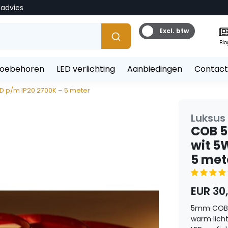
tadvies
Excl. btw
Blo
toebehoren
LED verlichting
Aanbiedingen
Contact
ED p/m IP20 2700K – 5 meter
Luksus 
COB 5
wit 5
5 met
EUR 30
5mm COB LE
warm licht