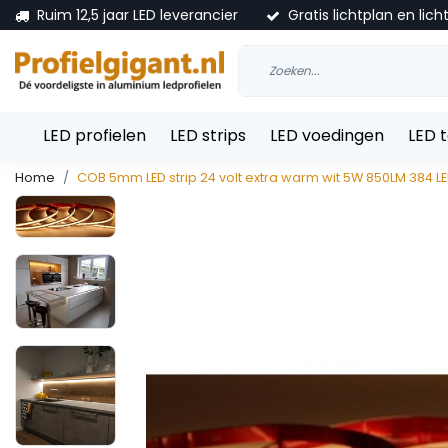
Ruim 12,5 jaar LED leverancier
Gratis lichtplan en lich
LED profielen
LED strips
LED voedingen
LED 
Home
COB 5mm LED strip 24 volt extra warm wit 5W 850LM 384 L