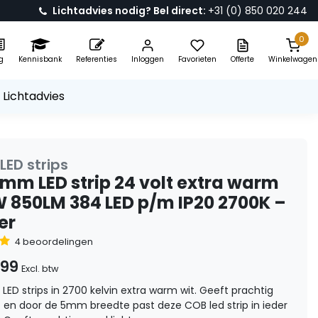
Lichtadvies nodig? Bel direct:
+31 (0) 850 020 244
0
g
Kennisbank
Referenties
Inloggen
Favorieten
Offerte
Winkelwagen
 Lichtadvies
LED strips
mm LED strip 24 volt extra warm
W 850LM 384 LED p/m IP20 2700K –
er
4 beoordelingen
,99
Excl. btw
D strips in 2700 kelvin extra warm wit. Geeft prachtig
 en door de 5mm breedte past deze COB led strip in ieder