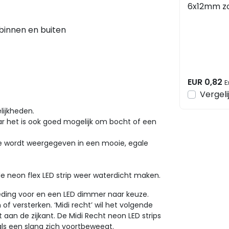
6x12mm z
kabeldoor
binnen en buiten
EUR 0,82
E
Vergeli
lijkheden.
ar het is ook goed mogelijk om bocht of een
eze wordt weergegeven in een mooie, egale
de neon flex LED strip weer waterdicht maken.
oeding voor en een LED dimmer naar keuze.
f versterken. ‘Midi recht’ wil het volgende
ht aan de zijkant. De Midi Recht neon LED strips
oals een slang zich voortbeweegt.