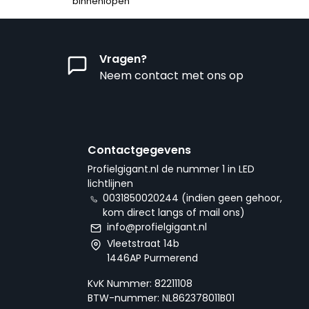
binnenlopen
Vragen?
Neem contact met ons op
Contactgegevens
Profielgigant.nl de nummer 1 in LED
lichtlijnen
0031850020244 (indien geen gehoor,
kom direct langs of mail ons)
info@profielgigant.nl
Vleetstraat 14b
1446AP Purmerend
KvK Nummer: 82211108
BTW-nummer: NL862378011B01