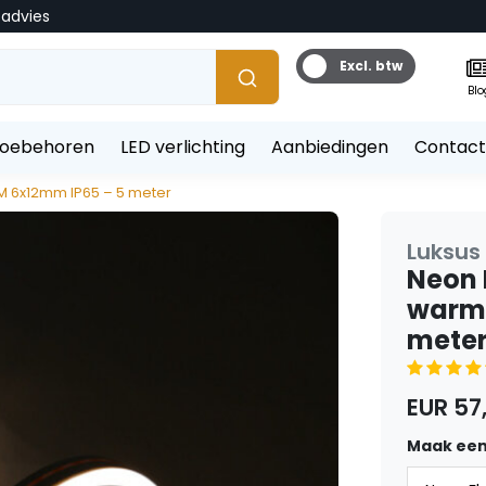
tadvies
Excl. btw
Blo
toebehoren
LED verlichting
Aanbiedingen
Contact
0LM 6x12mm IP65 – 5 meter
Luksus 
Neon F
warm 
mete
EUR 57
Maak een