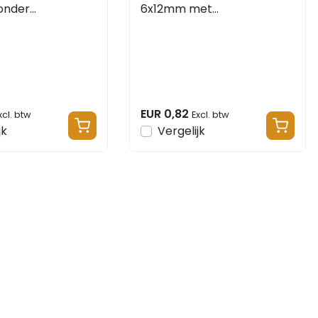
onder
6x12mm met
voer
kabeldoorvoer
EUR 0,82
xcl. btw
Excl. btw
jk
Vergelijk