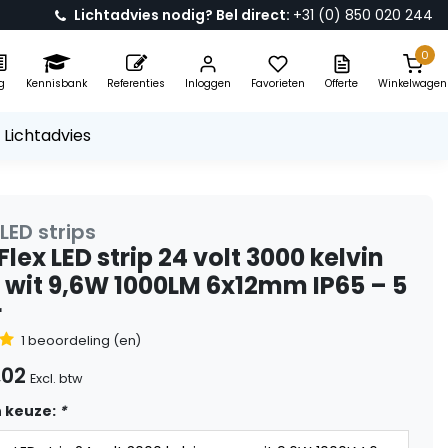
Lichtadvies nodig? Bel direct:
+31 (0) 850 020 244
0
g
Kennisbank
Referenties
Inloggen
Favorieten
Offerte
Winkelwagen
 Lichtadvies
LED strips
lex LED strip 24 volt 3000 kelvin
wit 9,6W 1000LM 6x12mm IP65 – 5
r
1 beoordeling (en)
,02
Excl. btw
 keuze:
*