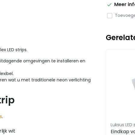
Meer in
Toevoegen
Gerelat
ex LED strips.
t uitdagende omgevingen te installeren en
exibel.
ëren wat u met traditionele neon verlichting
rip
s
.
Luksus LED s
ijk wit
Eindkap v