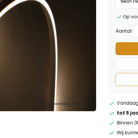
Op vo
Aantal
Vandaag 
Afbeelding vergroten
tot 5 ja
Binnen 3
Wij kunn