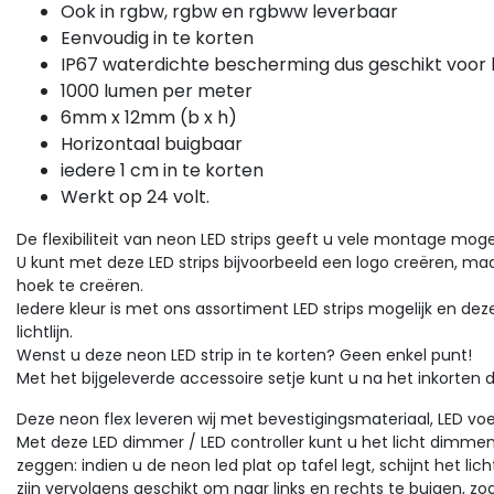
Ook in rgbw, rgbw en rgbww leverbaar
Eenvoudig in te korten
IP67 waterdichte bescherming dus geschikt voor 
1000 lumen per meter
6mm x 12mm (b x h)
Horizontaal buigbaar
iedere 1 cm in te korten
Werkt op 24 volt.
De flexibiliteit van neon LED strips geeft u vele montage moge
U kunt met deze LED strips bijvoorbeeld een logo creëren, ma
hoek te creëren.
Iedere kleur is met ons assortiment LED strips mogelijk en d
lichtlijn.
Wenst u deze neon LED strip in te korten? Geen enkel punt!
Met het bijgeleverde accessoire setje kunt u na het inkorten 
Deze neon flex leveren wij met bevestigingsmateriaal, LED v
Met deze LED dimmer / LED controller kunt u het licht dimmen o
zeggen: indien u de neon led plat op tafel legt, schijnt het lic
zijn vervolgens geschikt om naar links en rechts te buigen, z