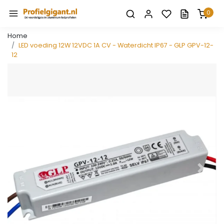
0
Home
LED voeding 12W 12VDC 1A CV - Waterdicht IP67 - GLP GPV-12-
12
Vorige
Volge