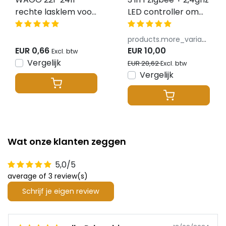
rechte lasklem voor
LED controller om
2 LED strips 2 -
RGB / RGBW(W) /
draads - recht -
RGBCCT LED strips
products.more_variants_available
WAGO
te bedienen -
EUR 0,66
EUR 10,00
Excl. btw
FUT037ZP+
Vergelijk
EUR 20,62
Excl. btw
AANBIEDING
Vergelijk
Wat onze klanten zeggen
5,0/5
average of 3 review(s)
Schrijf je eigen review