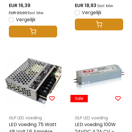
GTPC-60-24-S
EUR 16,39
EUR 18,93
Excl. btw
Vergelijk
EUR 23,02
Excl. btw
Vergelijk
Sale
GLP LED voeding
GLP LED voeding
LED voeding 75 Watt
LED voeding 100W
48 Volt 1,6 Ampère -
24VDC 4,2A CV –