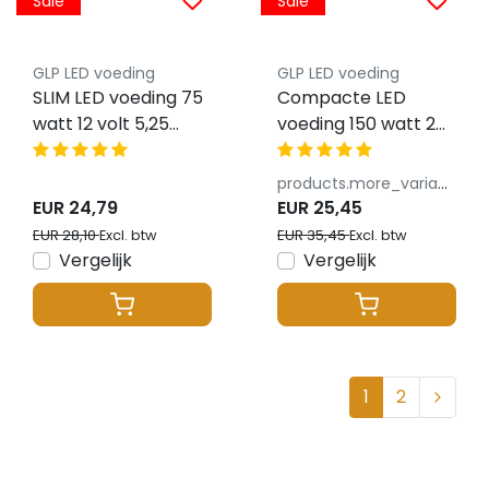
Sale
Sale
GLP LED voeding
GLP LED voeding
SLIM LED voeding 75
Compacte LED
watt 12 volt 5,25
voeding 150 watt 24
Ampère – IP20 –
volt 6,25 Ampère –
compact - GTPC-
IP67 waterdicht –
products.more_variants_available
75-12-S
GPVP 150-24-VSP
EUR 24,79
EUR 25,45
EUR 28,10
EUR 35,45
Excl. btw
Excl. btw
Vergelijk
Vergelijk
1
2