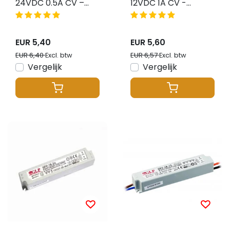
24VDC 0.5A CV –
12VDC 1A CV -
Waterdicht IP67 –
Waterdicht IP67 -
GLP GPV-12-24
GLP GPV-12-12
EUR 5,40
EUR 5,60
EUR 6,40
EUR 6,57
Excl. btw
Excl. btw
Vergelijk
Vergelijk