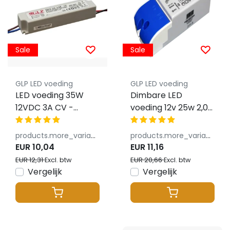
Sale
Sale
GLP LED voeding
GLP LED voeding
LED voeding 35W
Dimbare LED
12VDC 3A CV -
voeding 12v 25w 2,03
Waterdicht IP67 -
ampere - fase
GLP GPV-35-12
dimbaar - IP20 -
products.more_variants_available
products.more_variants_available
Fase afsnijding -
EUR 10,04
EUR 11,16
GTPC-25-12-D
EUR 12,31
EUR 20,66
Excl. btw
Excl. btw
Vergelijk
Vergelijk