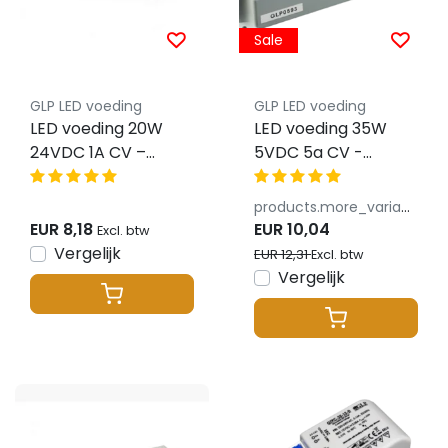
Sale
GLP LED voeding
GLP LED voeding
LED voeding 20W
LED voeding 35W
24VDC 1A CV –
5VDC 5a CV -
Waterdicht IP67 –
Waterdicht IP67 -
GLP GPV-20-24
GLP GPV-35-5
products.more_variants_available
EUR 8,18
EUR 10,04
Excl. btw
Vergelijk
EUR 12,31
Excl. btw
Vergelijk