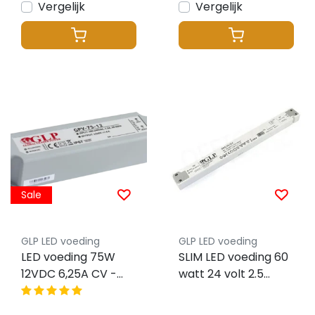
Vergelijk
Vergelijk
Sale
GLP LED voeding
GLP LED voeding
LED voeding 75W
SLIM LED voeding 60
12VDC 6,25A CV -
watt 24 volt 2.5
Waterdicht IP67 -
Ampère – IP20 –
GLP GPV-75-12
compact – GLP -