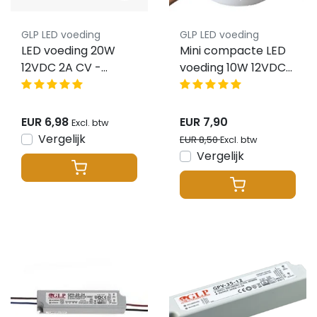
GLP LED voeding
GLP LED voeding
LED voeding 20W
Mini compacte LED
12VDC 2A CV -
voeding 10W 12VDC
Waterdicht IP67 -
0.25A CV –
GLP GPV-20-12
Waterdicht IP67 –
AF1012Y
EUR 6,98
EUR 7,90
Excl. btw
Vergelijk
EUR 8,50
Excl. btw
Vergelijk