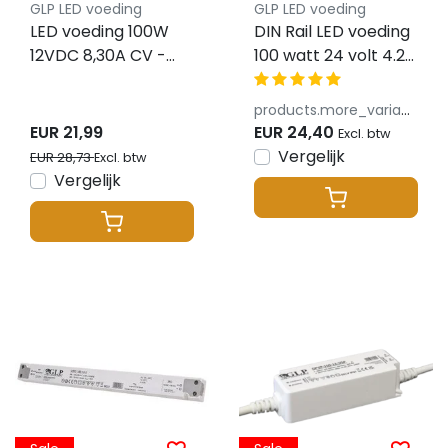
GLP LED voeding
GLP LED voeding
LED voeding 100W
DIN Rail LED voeding
12VDC 8,30A CV -
100 watt 24 volt 4.2
Waterdicht IP67 -
Ampère - IP20 -
GLP GPV-100-12
DL2-100-24U
products.more_variants_available
EUR 21,99
EUR 24,40
Excl. btw
Vergelijk
EUR 28,73
Excl. btw
Vergelijk