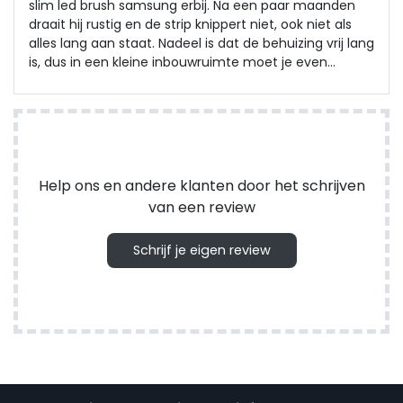
slim led brush samsung erbij. Na een paar maanden
draait hij rustig en de strip knippert niet, ook niet als
alles lang aan staat. Nadeel is dat de behuizing vrij lang
is, dus in een kleine inbouwruimte moet je even
passen en meten. Maar als hij eenmaal zit, merk je er
niks meer van en hij blijft constant stroom geven.
Help ons en andere klanten door het schrijven
van een review
Schrijf je eigen review