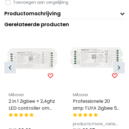
Toevoegen aan vergelijking
Productomschrijving
Gerelateerde producten
Miboxer
Miboxer
2 in 1 Zigbee + 2,4ghz
Professionele 20
LED controller om
amp TUYA Zigbee 5-
enkel kleurige / dual
in-1 LED controller
white LED strips te
voor Single
products.more_variants_available
bedienen - PZ2
Color/Dual