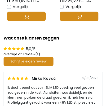
EUR 20,62
EUR 22,27
Excl. btw
Excl. btw
12V/24V/48V
White/RGB/RGBW/RGB
Vergelijk
Vergelijk
LED strips 12-24-48v
- PZ5
Wat onze klanten zeggen
5,0/5
average of 1 review(s)
Schrijf je eigen review
Mirko Kovač
19/05/2026
Ik dacht eerst dat zo’n SLIM LED voeding veel gezoem
zou geven in de kast. Aansluiten was duidelijk en de
klemmen pakken de draad goed, en ik heb hem via
Profielgigant gekocht voor een 48V LED strip set met