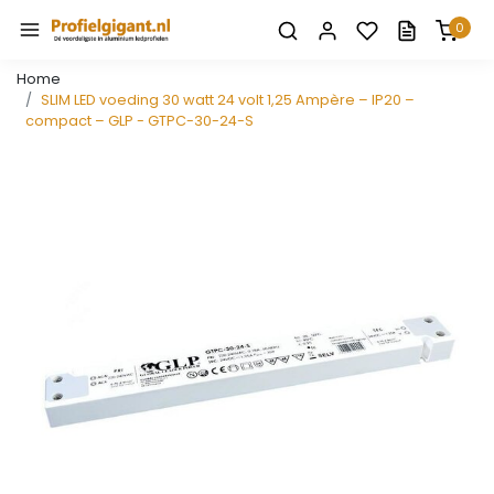
0
Home
SLIM LED voeding 30 watt 24 volt 1,25 Ampère – IP20 –
compact – GLP - GTPC-30-24-S
Vorige
Volge