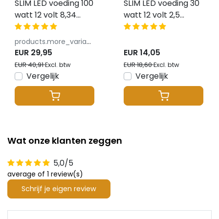
SLIM LED voeding 100
SLIM LED voeding 30
watt 12 volt 8,34
watt 12 volt 2,5
Ampère – IP20 –
Ampère – IP20 –
compact - GTPC-
compact - GTPC-
products.more_variants_available
100-12-S
30-12-S
EUR 29,95
EUR 14,05
EUR 40,91
EUR 18,60
Excl. btw
Excl. btw
Vergelijk
Vergelijk
Wat onze klanten zeggen
5,0/5
average of 1 review(s)
Schrijf je eigen review