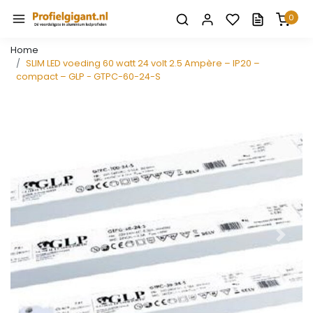
0
Home
SLIM LED voeding 60 watt 24 volt 2.5 Ampère – IP20 –
compact – GLP - GTPC-60-24-S
Vorige
Volge