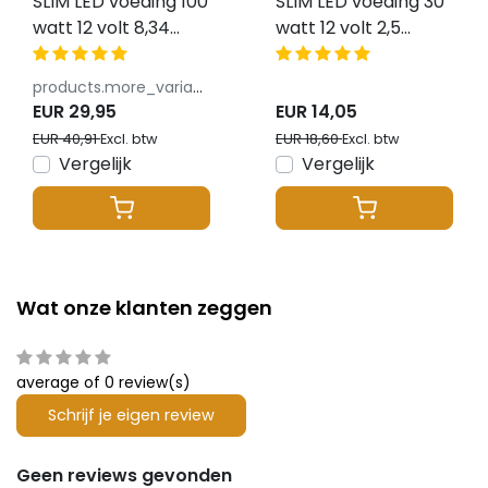
SLIM LED voeding 100
SLIM LED voeding 30
watt 12 volt 8,34
watt 12 volt 2,5
Ampère – IP20 –
Ampère – IP20 –
compact - GTPC-
compact - GTPC-
products.more_variants_available
100-12-S
30-12-S
EUR 29,95
EUR 14,05
EUR 40,91
EUR 18,60
Excl. btw
Excl. btw
Vergelijk
Vergelijk
Wat onze klanten zeggen
average of 0 review(s)
Schrijf je eigen review
Geen reviews gevonden